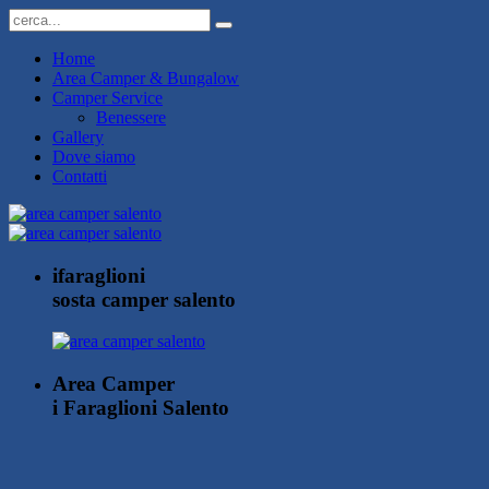
Home
Area Camper & Bungalow
Camper Service
Benessere
Gallery
Dove siamo
Contatti
i
faraglioni
sosta camper salento
Area
Camper
i Faraglioni Salento